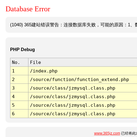
Database Error
(1040) 365建站错误警告：连接数据库失败，可能的原因：1、数
PHP Debug
No.
File
1
/index.php
2
/source/function/function_extend.php
3
/source/class/jzmysql.class.php
4
/source/class/jzmysql.class.php
5
/source/class/jzmysql.class.php
6
/source/class/jzmysql.class.php
www.365jz.com
已经将此