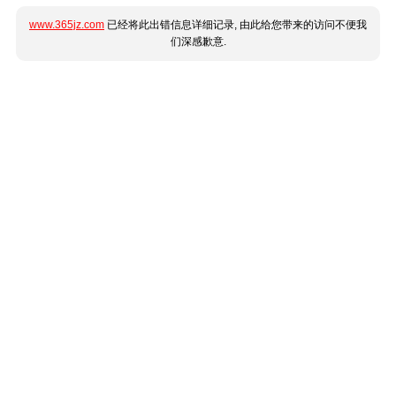
www.365jz.com
已经将此出错信息详细记录, 由此给您带来的访问不便我
们深感歉意.