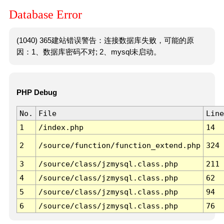
Database Error
(1040) 365建站错误警告：连接数据库失败，可能的原
因：1、数据库密码不对; 2、mysql未启动。
PHP Debug
No.
File
Line
1
/index.php
14
2
/source/function/function_extend.php
324
3
/source/class/jzmysql.class.php
211
4
/source/class/jzmysql.class.php
62
5
/source/class/jzmysql.class.php
94
6
/source/class/jzmysql.class.php
76