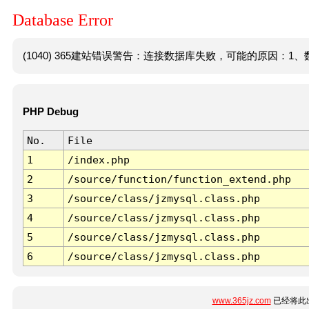
Database Error
(1040) 365建站错误警告：连接数据库失败，可能的原因：1、数
PHP Debug
No.
File
1
/index.php
2
/source/function/function_extend.php
3
/source/class/jzmysql.class.php
4
/source/class/jzmysql.class.php
5
/source/class/jzmysql.class.php
6
/source/class/jzmysql.class.php
www.365jz.com
已经将此