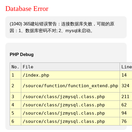
Database Error
(1040) 365建站错误警告：连接数据库失败，可能的原
因：1、数据库密码不对; 2、mysql未启动。
PHP Debug
No.
File
Line
1
/index.php
14
2
/source/function/function_extend.php
324
3
/source/class/jzmysql.class.php
211
4
/source/class/jzmysql.class.php
62
5
/source/class/jzmysql.class.php
94
6
/source/class/jzmysql.class.php
76