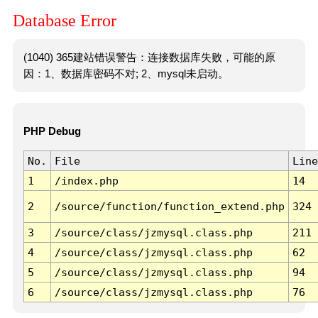
Database Error
(1040) 365建站错误警告：连接数据库失败，可能的原
因：1、数据库密码不对; 2、mysql未启动。
PHP Debug
No.
File
Line
1
/index.php
14
2
/source/function/function_extend.php
324
3
/source/class/jzmysql.class.php
211
4
/source/class/jzmysql.class.php
62
5
/source/class/jzmysql.class.php
94
6
/source/class/jzmysql.class.php
76