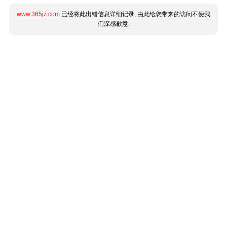
www.365jz.com
已经将此出错信息详细记录, 由此给您带来的访问不便我
们深感歉意.