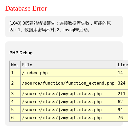
Database Error
(1040) 365建站错误警告：连接数据库失败，可能的原
因：1、数据库密码不对; 2、mysql未启动。
PHP Debug
No.
File
Line
1
/index.php
14
2
/source/function/function_extend.php
324
3
/source/class/jzmysql.class.php
211
4
/source/class/jzmysql.class.php
62
5
/source/class/jzmysql.class.php
94
6
/source/class/jzmysql.class.php
76