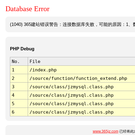
Database Error
(1040) 365建站错误警告：连接数据库失败，可能的原因：1、数
PHP Debug
No.
File
1
/index.php
2
/source/function/function_extend.php
3
/source/class/jzmysql.class.php
4
/source/class/jzmysql.class.php
5
/source/class/jzmysql.class.php
6
/source/class/jzmysql.class.php
www.365jz.com
已经将此