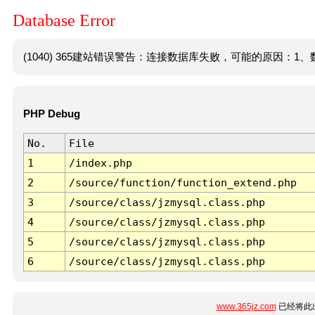
Database Error
(1040) 365建站错误警告：连接数据库失败，可能的原因：1、数
PHP Debug
No.
File
1
/index.php
2
/source/function/function_extend.php
3
/source/class/jzmysql.class.php
4
/source/class/jzmysql.class.php
5
/source/class/jzmysql.class.php
6
/source/class/jzmysql.class.php
www.365jz.com
已经将此