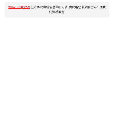
www.365jz.com
已经将此出错信息详细记录, 由此给您带来的访问不便我
们深感歉意.