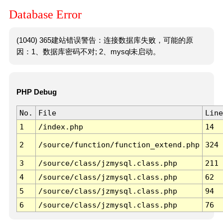
Database Error
(1040) 365建站错误警告：连接数据库失败，可能的原
因：1、数据库密码不对; 2、mysql未启动。
PHP Debug
No.
File
Line
1
/index.php
14
2
/source/function/function_extend.php
324
3
/source/class/jzmysql.class.php
211
4
/source/class/jzmysql.class.php
62
5
/source/class/jzmysql.class.php
94
6
/source/class/jzmysql.class.php
76