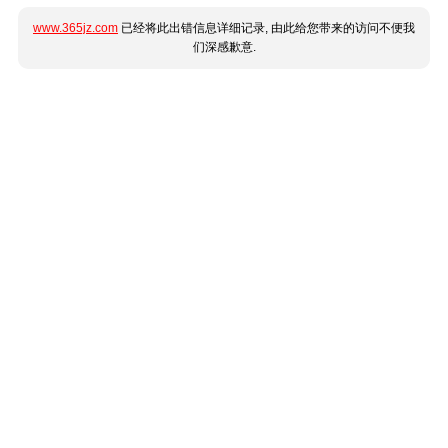
www.365jz.com
已经将此出错信息详细记录, 由此给您带来的访问不便我
们深感歉意.