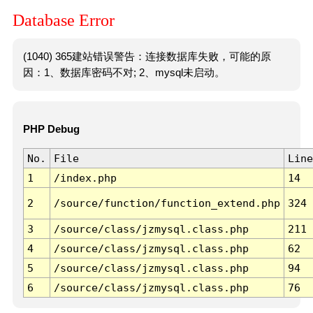
Database Error
(1040) 365建站错误警告：连接数据库失败，可能的原
因：1、数据库密码不对; 2、mysql未启动。
PHP Debug
No.
File
Line
1
/index.php
14
2
/source/function/function_extend.php
324
3
/source/class/jzmysql.class.php
211
4
/source/class/jzmysql.class.php
62
5
/source/class/jzmysql.class.php
94
6
/source/class/jzmysql.class.php
76