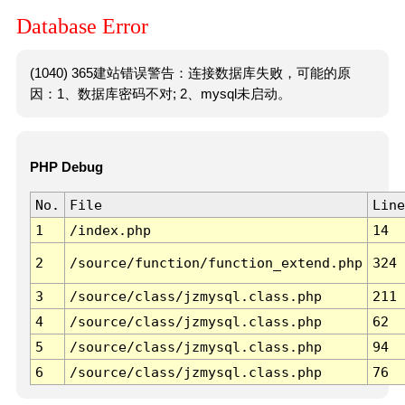
Database Error
(1040) 365建站错误警告：连接数据库失败，可能的原
因：1、数据库密码不对; 2、mysql未启动。
PHP Debug
No.
File
Line
1
/index.php
14
2
/source/function/function_extend.php
324
3
/source/class/jzmysql.class.php
211
4
/source/class/jzmysql.class.php
62
5
/source/class/jzmysql.class.php
94
6
/source/class/jzmysql.class.php
76