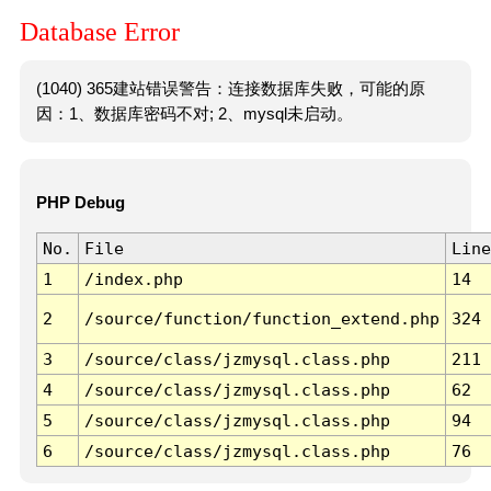
Database Error
(1040) 365建站错误警告：连接数据库失败，可能的原
因：1、数据库密码不对; 2、mysql未启动。
PHP Debug
No.
File
Line
1
/index.php
14
2
/source/function/function_extend.php
324
3
/source/class/jzmysql.class.php
211
4
/source/class/jzmysql.class.php
62
5
/source/class/jzmysql.class.php
94
6
/source/class/jzmysql.class.php
76