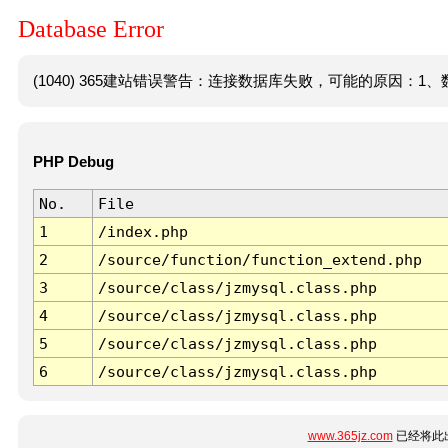
Database Error
(1040) 365建站错误警告：连接数据库失败，可能的原因：1、数
PHP Debug
No.
File
1
/index.php
2
/source/function/function_extend.php
3
/source/class/jzmysql.class.php
4
/source/class/jzmysql.class.php
5
/source/class/jzmysql.class.php
6
/source/class/jzmysql.class.php
www.365jz.com
已经将此