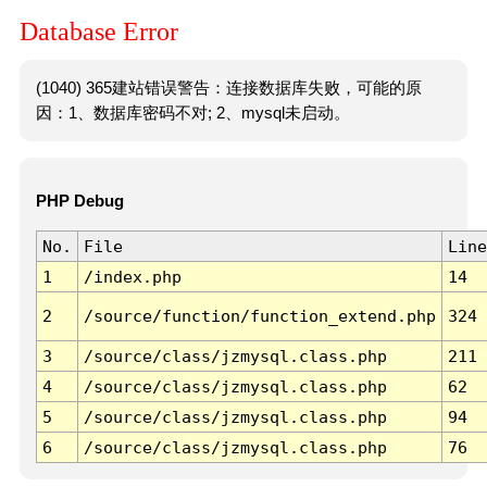
Database Error
(1040) 365建站错误警告：连接数据库失败，可能的原
因：1、数据库密码不对; 2、mysql未启动。
PHP Debug
No.
File
Line
1
/index.php
14
2
/source/function/function_extend.php
324
3
/source/class/jzmysql.class.php
211
4
/source/class/jzmysql.class.php
62
5
/source/class/jzmysql.class.php
94
6
/source/class/jzmysql.class.php
76