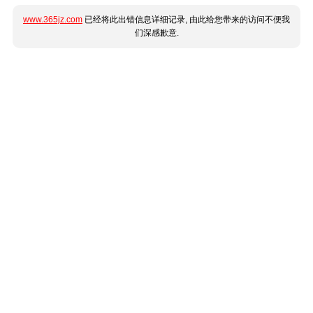
www.365jz.com
已经将此出错信息详细记录, 由此给您带来的访问不便我
们深感歉意.