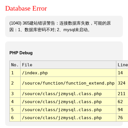
Database Error
(1040) 365建站错误警告：连接数据库失败，可能的原
因：1、数据库密码不对; 2、mysql未启动。
PHP Debug
No.
File
Line
1
/index.php
14
2
/source/function/function_extend.php
324
3
/source/class/jzmysql.class.php
211
4
/source/class/jzmysql.class.php
62
5
/source/class/jzmysql.class.php
94
6
/source/class/jzmysql.class.php
76