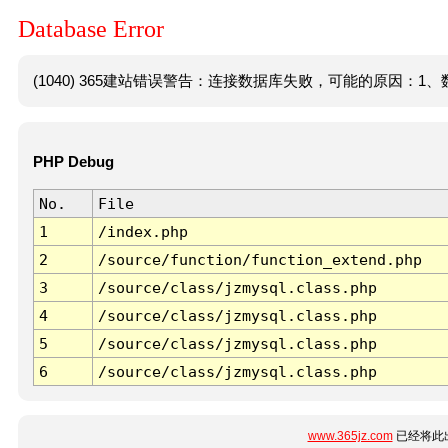
Database Error
(1040) 365建站错误警告：连接数据库失败，可能的原因：1、数
PHP Debug
No.
File
1
/index.php
2
/source/function/function_extend.php
3
/source/class/jzmysql.class.php
4
/source/class/jzmysql.class.php
5
/source/class/jzmysql.class.php
6
/source/class/jzmysql.class.php
www.365jz.com
已经将此