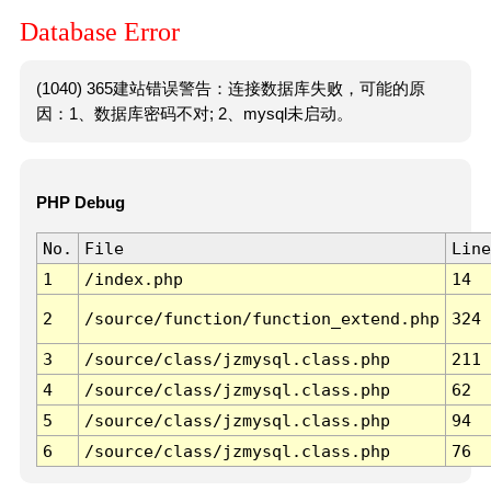
Database Error
(1040) 365建站错误警告：连接数据库失败，可能的原
因：1、数据库密码不对; 2、mysql未启动。
PHP Debug
No.
File
Line
1
/index.php
14
2
/source/function/function_extend.php
324
3
/source/class/jzmysql.class.php
211
4
/source/class/jzmysql.class.php
62
5
/source/class/jzmysql.class.php
94
6
/source/class/jzmysql.class.php
76