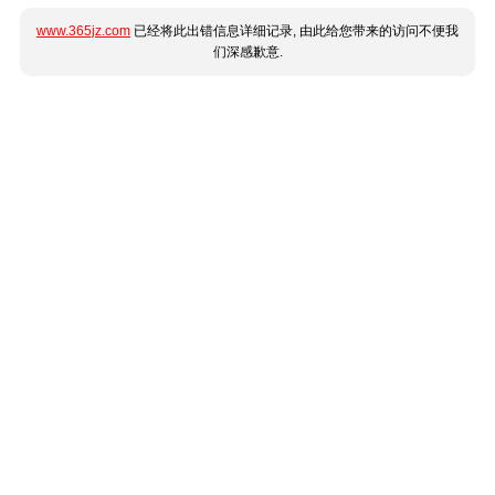
www.365jz.com
已经将此出错信息详细记录, 由此给您带来的访问不便我
们深感歉意.