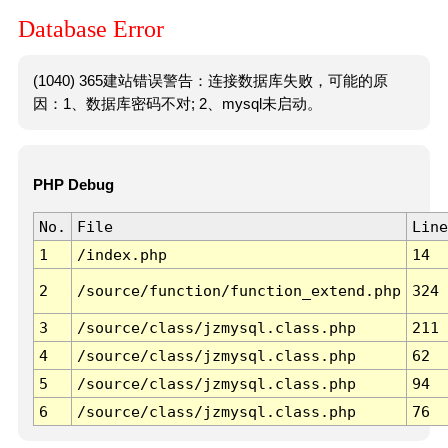
Database Error
(1040) 365建站错误警告：连接数据库失败，可能的原
因：1、数据库密码不对; 2、mysql未启动。
PHP Debug
No.
File
Line
1
/index.php
14
2
/source/function/function_extend.php
324
3
/source/class/jzmysql.class.php
211
4
/source/class/jzmysql.class.php
62
5
/source/class/jzmysql.class.php
94
6
/source/class/jzmysql.class.php
76