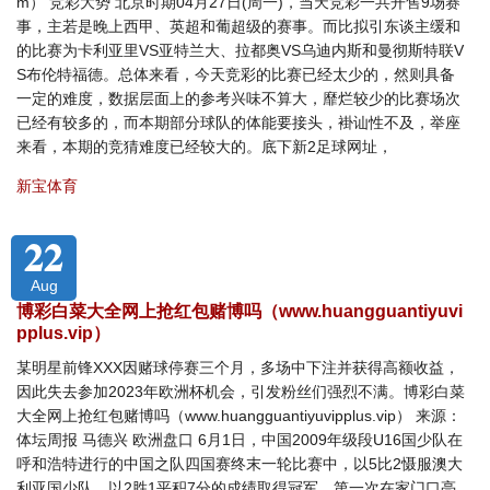
m） 竞彩大势 北京时期04月27日(周一)，当天竞彩一共开售9场赛
事，主若是晚上西甲、英超和葡超级的赛事。而比拟引东谈主缓和
的比赛为卡利亚里VS亚特兰大、拉都奥VS乌迪内斯和曼彻斯特联V
S布伦特福德。总体来看，今天竞彩的比赛已经太少的，然则具备
一定的难度，数据层面上的参考兴味不算大，靡烂较少的比赛场次
已经有较多的，而本期部分球队的体能要接头，褂讪性不及，举座
来看，本期的竞猜难度已经较大的。底下新2足球网址，
新宝体育
22
Aug
博彩白菜大全网上抢红包赌博吗（www.huangguantiyuvi
pplus.vip）
某明星前锋XXX因赌球停赛三个月，多场中下注并获得高额收益，
因此失去参加2023年欧洲杯机会，引发粉丝们强烈不满。博彩白菜
大全网上抢红包赌博吗（www.huangguantiyuvipplus.vip） 来源：
体坛周报 马德兴 欧洲盘口 6月1日，中国2009年级段U16国少队在
呼和浩特进行的中国之队四国赛终末一轮比赛中，以5比2慑服澳大
利亚国少队，以2胜1平积7分的成绩取得冠军。第一次在家门口亮