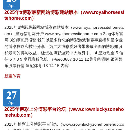
Apr
2025年tt博彩最新网站博彩建站版本（www.royalhorsessi
tehome.com）
2025年tt博彩最新网站博彩建站版本（www.royalhorsessitehome.c
om） 皇冠信用网开户 www.royalhorsessitehome.com 2 ag体育官
网 3讼师真思报警 我们以最多样化的博彩游戏和赛事直播和最专业
的博彩攻略和技巧分享，为广大博彩爱好者带来最全面的博彩知识
和最高的博彩收益，让您在博彩游戏中大展身手。 4 皇冠现金 5 信
任 6 7 8 9 皇冠客服飞机：@seo3687 10 11 12尊贵的猫咪 银河娱
乐股票行情 皇冠体育 13 14 15 内容
新宝体育
27
Apr
2025年博彩上分博彩平台论坛（www.crownluckyzoneho
mehub.com）
2025年博彩上分博彩平台论坛（www.crownluckyzonehomehub.co