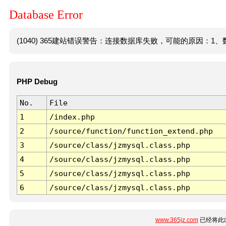
Database Error
(1040) 365建站错误警告：连接数据库失败，可能的原因：1、数
PHP Debug
No.
File
1
/index.php
2
/source/function/function_extend.php
3
/source/class/jzmysql.class.php
4
/source/class/jzmysql.class.php
5
/source/class/jzmysql.class.php
6
/source/class/jzmysql.class.php
www.365jz.com
已经将此