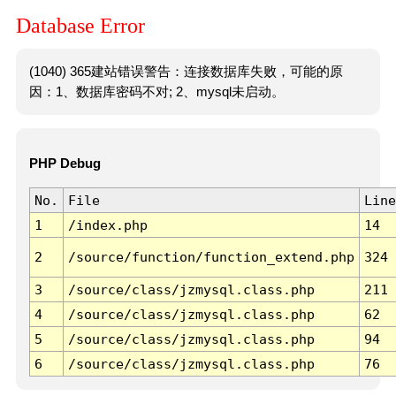
Database Error
(1040) 365建站错误警告：连接数据库失败，可能的原
因：1、数据库密码不对; 2、mysql未启动。
PHP Debug
No.
File
Line
1
/index.php
14
2
/source/function/function_extend.php
324
3
/source/class/jzmysql.class.php
211
4
/source/class/jzmysql.class.php
62
5
/source/class/jzmysql.class.php
94
6
/source/class/jzmysql.class.php
76