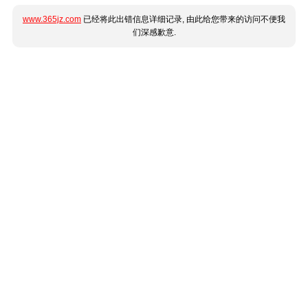
www.365jz.com
已经将此出错信息详细记录, 由此给您带来的访问不便我
们深感歉意.