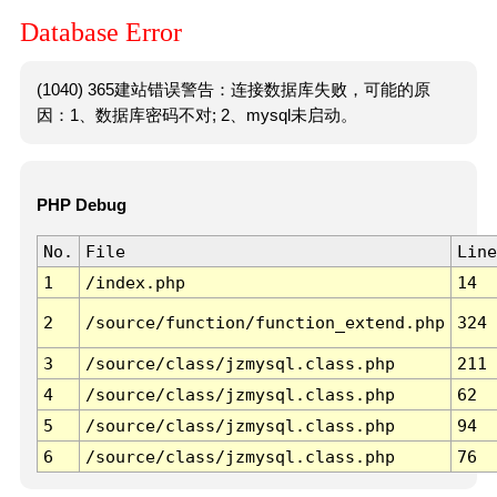
Database Error
(1040) 365建站错误警告：连接数据库失败，可能的原
因：1、数据库密码不对; 2、mysql未启动。
PHP Debug
No.
File
Line
1
/index.php
14
2
/source/function/function_extend.php
324
3
/source/class/jzmysql.class.php
211
4
/source/class/jzmysql.class.php
62
5
/source/class/jzmysql.class.php
94
6
/source/class/jzmysql.class.php
76