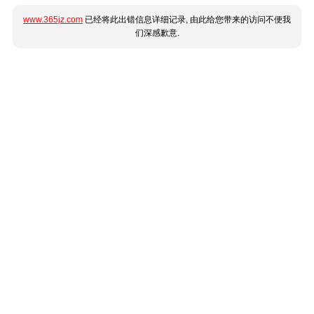
www.365jz.com
已经将此出错信息详细记录, 由此给您带来的访问不便我
们深感歉意.