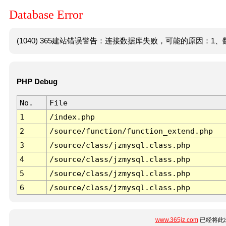
Database Error
(1040) 365建站错误警告：连接数据库失败，可能的原因：1、数
PHP Debug
No.
File
1
/index.php
2
/source/function/function_extend.php
3
/source/class/jzmysql.class.php
4
/source/class/jzmysql.class.php
5
/source/class/jzmysql.class.php
6
/source/class/jzmysql.class.php
www.365jz.com
已经将此