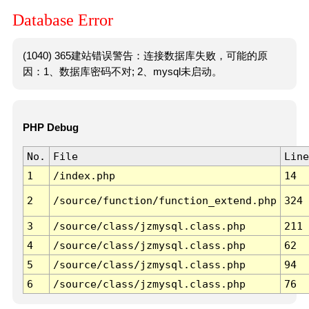
Database Error
(1040) 365建站错误警告：连接数据库失败，可能的原
因：1、数据库密码不对; 2、mysql未启动。
PHP Debug
No.
File
Line
1
/index.php
14
2
/source/function/function_extend.php
324
3
/source/class/jzmysql.class.php
211
4
/source/class/jzmysql.class.php
62
5
/source/class/jzmysql.class.php
94
6
/source/class/jzmysql.class.php
76