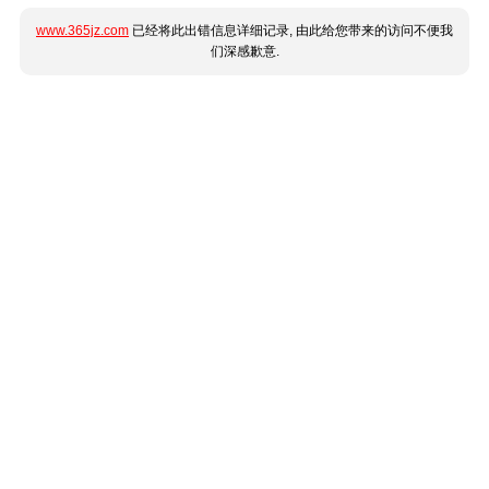
www.365jz.com
已经将此出错信息详细记录, 由此给您带来的访问不便我
们深感歉意.