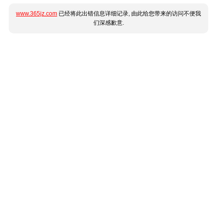
www.365jz.com
已经将此出错信息详细记录, 由此给您带来的访问不便我
们深感歉意.