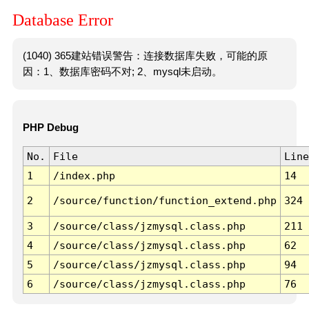
Database Error
(1040) 365建站错误警告：连接数据库失败，可能的原
因：1、数据库密码不对; 2、mysql未启动。
PHP Debug
No.
File
Line
1
/index.php
14
2
/source/function/function_extend.php
324
3
/source/class/jzmysql.class.php
211
4
/source/class/jzmysql.class.php
62
5
/source/class/jzmysql.class.php
94
6
/source/class/jzmysql.class.php
76