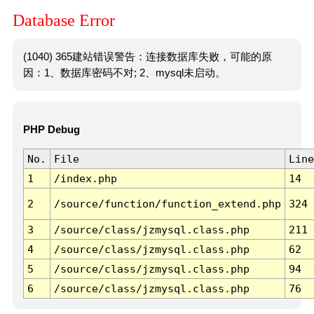
Database Error
(1040) 365建站错误警告：连接数据库失败，可能的原
因：1、数据库密码不对; 2、mysql未启动。
PHP Debug
No.
File
Line
1
/index.php
14
2
/source/function/function_extend.php
324
3
/source/class/jzmysql.class.php
211
4
/source/class/jzmysql.class.php
62
5
/source/class/jzmysql.class.php
94
6
/source/class/jzmysql.class.php
76