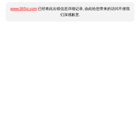
www.365jz.com
已经将此出错信息详细记录, 由此给您带来的访问不便我
们深感歉意.