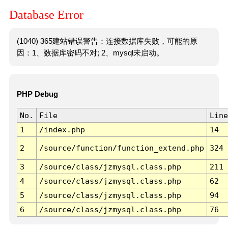
Database Error
(1040) 365建站错误警告：连接数据库失败，可能的原
因：1、数据库密码不对; 2、mysql未启动。
PHP Debug
No.
File
Line
1
/index.php
14
2
/source/function/function_extend.php
324
3
/source/class/jzmysql.class.php
211
4
/source/class/jzmysql.class.php
62
5
/source/class/jzmysql.class.php
94
6
/source/class/jzmysql.class.php
76