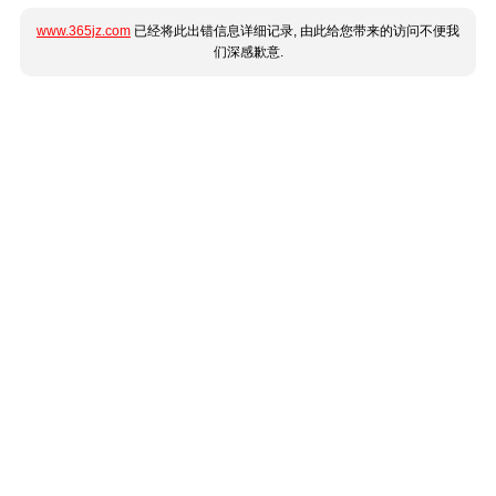
www.365jz.com
已经将此出错信息详细记录, 由此给您带来的访问不便我
们深感歉意.