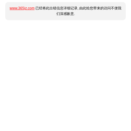
www.365jz.com
已经将此出错信息详细记录, 由此给您带来的访问不便我
们深感歉意.