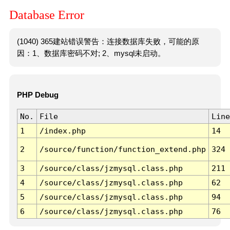
Database Error
(1040) 365建站错误警告：连接数据库失败，可能的原
因：1、数据库密码不对; 2、mysql未启动。
PHP Debug
No.
File
Line
1
/index.php
14
2
/source/function/function_extend.php
324
3
/source/class/jzmysql.class.php
211
4
/source/class/jzmysql.class.php
62
5
/source/class/jzmysql.class.php
94
6
/source/class/jzmysql.class.php
76