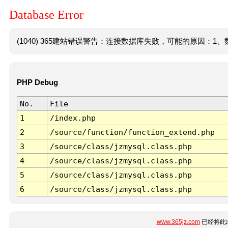
Database Error
(1040) 365建站错误警告：连接数据库失败，可能的原因：1、数
PHP Debug
No.
File
1
/index.php
2
/source/function/function_extend.php
3
/source/class/jzmysql.class.php
4
/source/class/jzmysql.class.php
5
/source/class/jzmysql.class.php
6
/source/class/jzmysql.class.php
www.365jz.com
已经将此