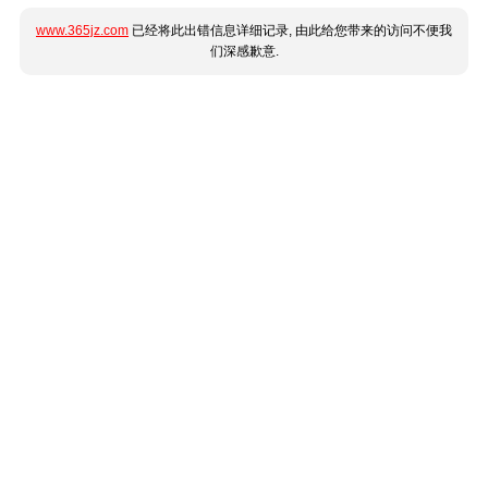
www.365jz.com
已经将此出错信息详细记录, 由此给您带来的访问不便我
们深感歉意.