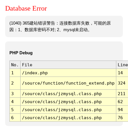
Database Error
(1040) 365建站错误警告：连接数据库失败，可能的原
因：1、数据库密码不对; 2、mysql未启动。
PHP Debug
No.
File
Line
1
/index.php
14
2
/source/function/function_extend.php
324
3
/source/class/jzmysql.class.php
211
4
/source/class/jzmysql.class.php
62
5
/source/class/jzmysql.class.php
94
6
/source/class/jzmysql.class.php
76