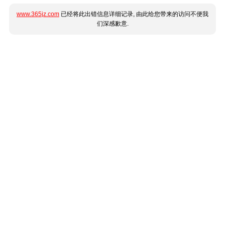
www.365jz.com
已经将此出错信息详细记录, 由此给您带来的访问不便我
们深感歉意.