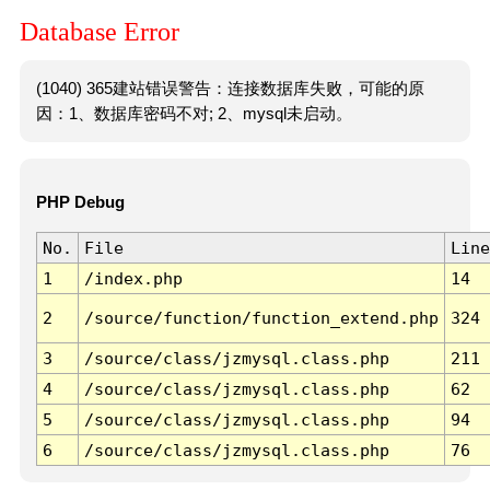
Database Error
(1040) 365建站错误警告：连接数据库失败，可能的原
因：1、数据库密码不对; 2、mysql未启动。
PHP Debug
No.
File
Line
1
/index.php
14
2
/source/function/function_extend.php
324
3
/source/class/jzmysql.class.php
211
4
/source/class/jzmysql.class.php
62
5
/source/class/jzmysql.class.php
94
6
/source/class/jzmysql.class.php
76