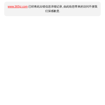
www.365jz.com
已经将此出错信息详细记录, 由此给您带来的访问不便我
们深感歉意.