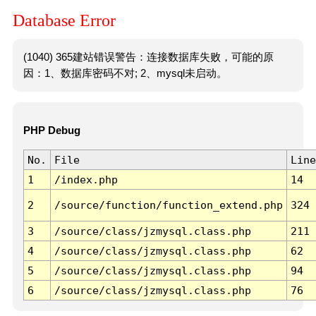
Database Error
(1040) 365建站错误警告：连接数据库失败，可能的原
因：1、数据库密码不对; 2、mysql未启动。
PHP Debug
No.
File
Line
1
/index.php
14
2
/source/function/function_extend.php
324
3
/source/class/jzmysql.class.php
211
4
/source/class/jzmysql.class.php
62
5
/source/class/jzmysql.class.php
94
6
/source/class/jzmysql.class.php
76