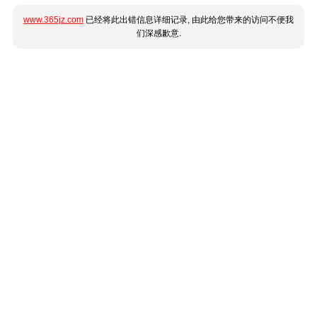
www.365jz.com
已经将此出错信息详细记录, 由此给您带来的访问不便我
们深感歉意.