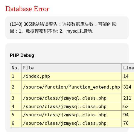
Database Error
(1040) 365建站错误警告：连接数据库失败，可能的原
因：1、数据库密码不对; 2、mysql未启动。
PHP Debug
No.
File
Line
1
/index.php
14
2
/source/function/function_extend.php
324
3
/source/class/jzmysql.class.php
211
4
/source/class/jzmysql.class.php
62
5
/source/class/jzmysql.class.php
94
6
/source/class/jzmysql.class.php
76