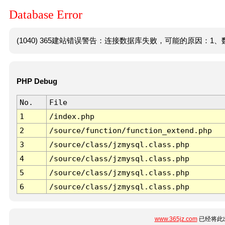
Database Error
(1040) 365建站错误警告：连接数据库失败，可能的原因：1、数
PHP Debug
No.
File
1
/index.php
2
/source/function/function_extend.php
3
/source/class/jzmysql.class.php
4
/source/class/jzmysql.class.php
5
/source/class/jzmysql.class.php
6
/source/class/jzmysql.class.php
www.365jz.com
已经将此