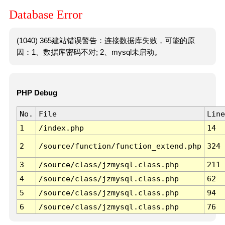
Database Error
(1040) 365建站错误警告：连接数据库失败，可能的原
因：1、数据库密码不对; 2、mysql未启动。
PHP Debug
No.
File
Line
1
/index.php
14
2
/source/function/function_extend.php
324
3
/source/class/jzmysql.class.php
211
4
/source/class/jzmysql.class.php
62
5
/source/class/jzmysql.class.php
94
6
/source/class/jzmysql.class.php
76