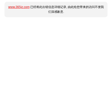
www.365jz.com
已经将此出错信息详细记录, 由此给您带来的访问不便我
们深感歉意.