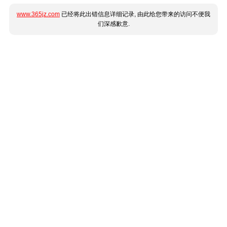
www.365jz.com
已经将此出错信息详细记录, 由此给您带来的访问不便我
们深感歉意.