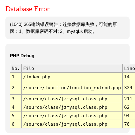
Database Error
(1040) 365建站错误警告：连接数据库失败，可能的原
因：1、数据库密码不对; 2、mysql未启动。
PHP Debug
No.
File
Line
1
/index.php
14
2
/source/function/function_extend.php
324
3
/source/class/jzmysql.class.php
211
4
/source/class/jzmysql.class.php
62
5
/source/class/jzmysql.class.php
94
6
/source/class/jzmysql.class.php
76