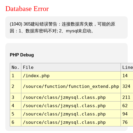
Database Error
(1040) 365建站错误警告：连接数据库失败，可能的原
因：1、数据库密码不对; 2、mysql未启动。
PHP Debug
No.
File
Line
1
/index.php
14
2
/source/function/function_extend.php
324
3
/source/class/jzmysql.class.php
211
4
/source/class/jzmysql.class.php
62
5
/source/class/jzmysql.class.php
94
6
/source/class/jzmysql.class.php
76