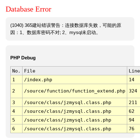
Database Error
(1040) 365建站错误警告：连接数据库失败，可能的原
因：1、数据库密码不对; 2、mysql未启动。
PHP Debug
No.
File
Line
1
/index.php
14
2
/source/function/function_extend.php
324
3
/source/class/jzmysql.class.php
211
4
/source/class/jzmysql.class.php
62
5
/source/class/jzmysql.class.php
94
6
/source/class/jzmysql.class.php
76