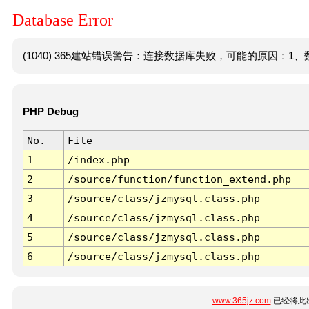
Database Error
(1040) 365建站错误警告：连接数据库失败，可能的原因：1、数
PHP Debug
No.
File
1
/index.php
2
/source/function/function_extend.php
3
/source/class/jzmysql.class.php
4
/source/class/jzmysql.class.php
5
/source/class/jzmysql.class.php
6
/source/class/jzmysql.class.php
www.365jz.com
已经将此