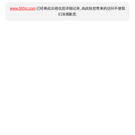
www.365jz.com
已经将此出错信息详细记录, 由此给您带来的访问不便我
们深感歉意.