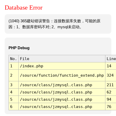
Database Error
(1040) 365建站错误警告：连接数据库失败，可能的原
因：1、数据库密码不对; 2、mysql未启动。
PHP Debug
No.
File
Line
1
/index.php
14
2
/source/function/function_extend.php
324
3
/source/class/jzmysql.class.php
211
4
/source/class/jzmysql.class.php
62
5
/source/class/jzmysql.class.php
94
6
/source/class/jzmysql.class.php
76