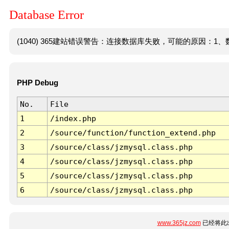
Database Error
(1040) 365建站错误警告：连接数据库失败，可能的原因：1、数
PHP Debug
No.
File
1
/index.php
2
/source/function/function_extend.php
3
/source/class/jzmysql.class.php
4
/source/class/jzmysql.class.php
5
/source/class/jzmysql.class.php
6
/source/class/jzmysql.class.php
www.365jz.com
已经将此