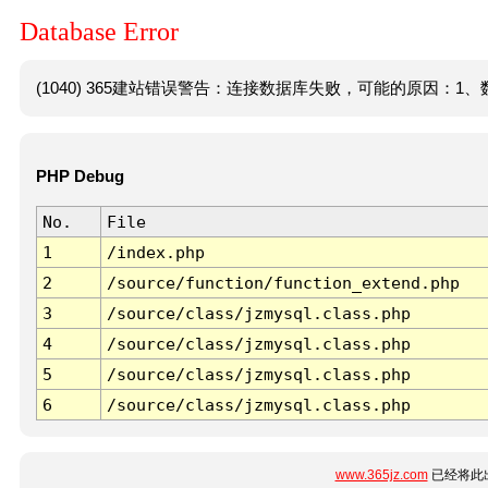
Database Error
(1040) 365建站错误警告：连接数据库失败，可能的原因：1、数
PHP Debug
No.
File
1
/index.php
2
/source/function/function_extend.php
3
/source/class/jzmysql.class.php
4
/source/class/jzmysql.class.php
5
/source/class/jzmysql.class.php
6
/source/class/jzmysql.class.php
www.365jz.com
已经将此