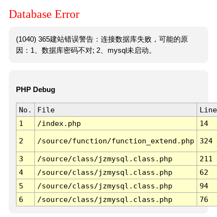
Database Error
(1040) 365建站错误警告：连接数据库失败，可能的原
因：1、数据库密码不对; 2、mysql未启动。
PHP Debug
No.
File
Line
1
/index.php
14
2
/source/function/function_extend.php
324
3
/source/class/jzmysql.class.php
211
4
/source/class/jzmysql.class.php
62
5
/source/class/jzmysql.class.php
94
6
/source/class/jzmysql.class.php
76