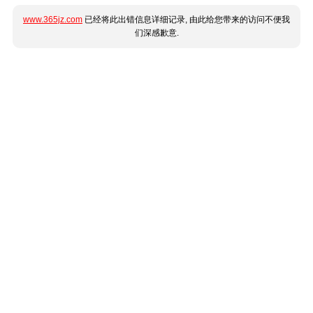
www.365jz.com
已经将此出错信息详细记录, 由此给您带来的访问不便我
们深感歉意.