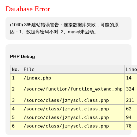
Database Error
(1040) 365建站错误警告：连接数据库失败，可能的原
因：1、数据库密码不对; 2、mysql未启动。
PHP Debug
No.
File
Line
1
/index.php
14
2
/source/function/function_extend.php
324
3
/source/class/jzmysql.class.php
211
4
/source/class/jzmysql.class.php
62
5
/source/class/jzmysql.class.php
94
6
/source/class/jzmysql.class.php
76