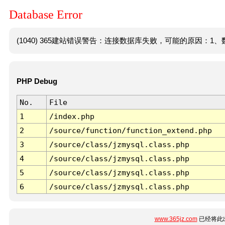
Database Error
(1040) 365建站错误警告：连接数据库失败，可能的原因：1、数
PHP Debug
No.
File
1
/index.php
2
/source/function/function_extend.php
3
/source/class/jzmysql.class.php
4
/source/class/jzmysql.class.php
5
/source/class/jzmysql.class.php
6
/source/class/jzmysql.class.php
www.365jz.com
已经将此